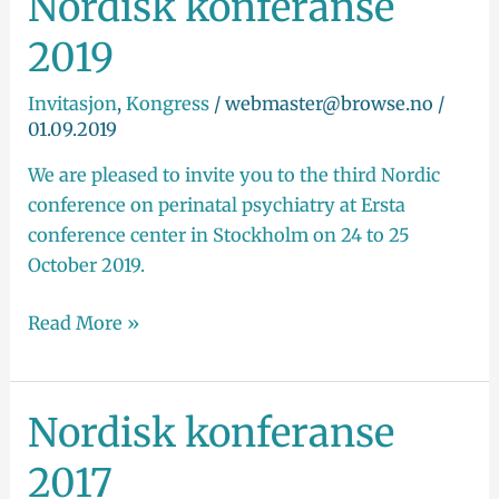
Nordisk konferanse
konferanse
2019
2019
Invitasjon
,
Kongress
/
webmaster@browse.no
/
01.09.2019
We are pleased to invite you to the third Nordic
conference on perinatal psychiatry at Ersta
conference center in Stockholm on 24 to 25
October 2019.
Read More »
Nordisk konferanse
Nordisk
konferanse
2017
2017