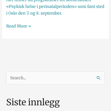
«Psykisk helse i perinatalperioden» som fant sted
i Oslo den 7. og 8. september.
Read More »
S
ø
k
Siste innlegg
e