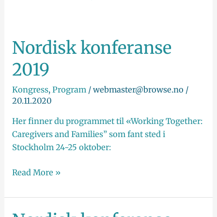
Nordisk konferanse
Nordisk
konferanse
2019
2019
Kongress
,
Program
/
webmaster@browse.no
/
20.11.2020
Her finner du programmet til «Working Together:
Caregivers and Families” som fant sted i
Stockholm 24-25 oktober:
Read More »
Nordisk