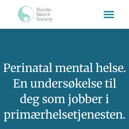
Hopp
rett
til
innholdet
Perinatal mental helse.
En undersøkelse til
deg som jobber i
primærhelsetjenesten.